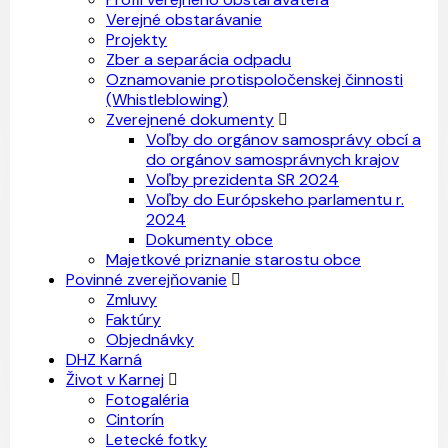
Verejné obstarávanie
Projekty
Zber a separácia odpadu
Oznamovanie protispoločenskej činnosti
(Whistleblowing)
Zverejnené dokumenty
Voľby do orgánov samosprávy obcí a
do orgánov samosprávnych krajov
Voľby prezidenta SR 2024
Voľby do Európskeho parlamentu r.
2024
Dokumenty obce
Majetkové priznanie starostu obce
Povinné zverejňovanie
Zmluvy
Faktúry
Objednávky
DHZ Karná
Život v Karnej
Fotogaléria
Cintorín
Letecké fotky