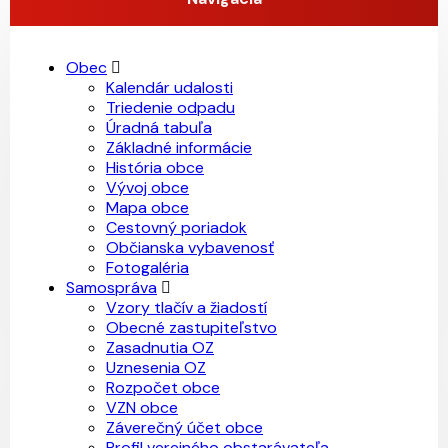
Obec
Kalendár udalosti
Triedenie odpadu
Úradná tabuľa
Základné informácie
História obce
Vývoj obce
Mapa obce
Cestovný poriadok
Občianska vybavenosť
Fotogaléria
Samospráva
Vzory tlačív a žiadostí
Obecné zastupiteľstvo
Zasadnutia OZ
Uznesenia OZ
Rozpočet obce
VZN obce
Záverečný účet obce
Profil verejného obstarávateľa