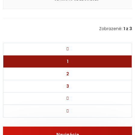
Zobrazené:
1 z 3
1
2
3
Navigácia